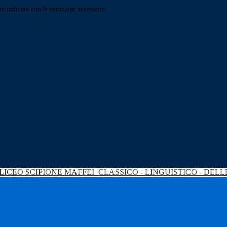
o indicato con le istruzioni necessarie.
LICEO SCIPIONE MAFFEI
CLASSICO - LINGUISTICO - DEL