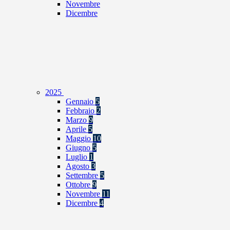
Novembre
Dicembre
2025
Gennaio
5
Febbraio
2
Marzo
9
Aprile
5
Maggio
10
Giugno
5
Luglio
1
Agosto
3
Settembre
5
Ottobre
9
Novembre
11
Dicembre
4