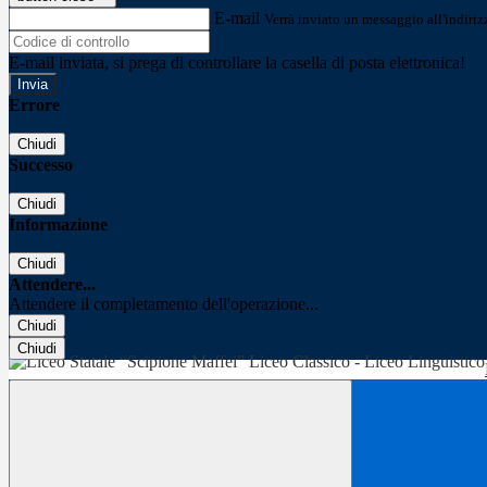
E-mail
Verrà inviato un messaggio all'indirizz
E-mail inviata, si prega di controllare la casella di posta elettronica!
Errore
Chiudi
Successo
Chiudi
Informazione
Chiudi
Attendere...
Attendere il completamento dell'operazione...
Chiudi
Chiudi