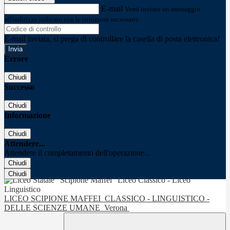
E-mail
Verrà inviato un messaggio
all'indirizzo indicato con le istruzioni necessarie.
E-mail inviata, si prega di controllare la casella di posta elettronica!
Errore
Chiudi
Successo
Chiudi
Informazione
Chiudi
Attendere...
Attendere il completamento dell'operazione...
Chiudi
Chiudi
LICEO SCIPIONE MAFFEI
CLASSICO - LINGUISTICO -
DELLE SCIENZE UMANE
Verona