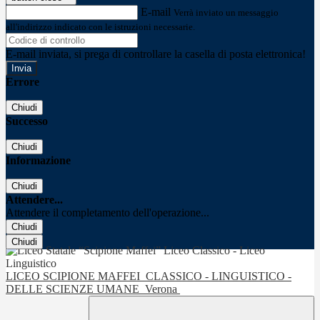
E-mail
Verrà inviato un messaggio
all'indirizzo indicato con le istruzioni necessarie.
E-mail inviata, si prega di controllare la casella di posta elettronica!
Errore
Chiudi
Successo
Chiudi
Informazione
Chiudi
Attendere...
Attendere il completamento dell'operazione...
Chiudi
Chiudi
LICEO SCIPIONE MAFFEI
CLASSICO - LINGUISTICO -
DELLE SCIENZE UMANE
Verona