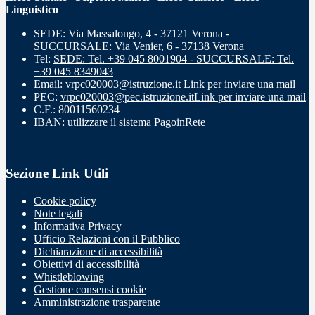
Linguistico
SEDE: Via Massalongo, 4 - 37121 Verona -
SUCCURSALE: Via Venier, 6 - 37138 Verona
Tel:
SEDE: Tel. +39 045 8001904 - SUCCURSALE: Tel.
+39 045 8349043
Email:
vrpc020003@istruzione.it
Link per inviare una mail
PEC:
vrpc020003@pec.istruzione.it
Link per inviare una mail
C.F.: 80011560234
IBAN: utilizzare il sistema PagoinRete
Sezione Link Utili
Cookie policy
Note legali
Informativa Privacy
Ufficio Relazioni con il Pubblico
Dichiarazione di accessibilità
Obiettivi di accessibilità
Whistleblowing
Gestione consensi cookie
Amministrazione trasparente