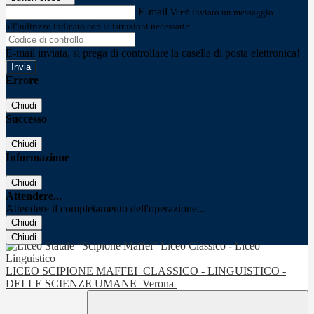
E-mail
Verrà inviato un messaggio
all'indirizzo indicato con le istruzioni necessarie.
E-mail inviata, si prega di controllare la casella di posta elettronica!
Errore
Chiudi
Successo
Chiudi
Informazione
Chiudi
Attendere...
Attendere il completamento dell'operazione...
Chiudi
Chiudi
LICEO SCIPIONE MAFFEI
CLASSICO - LINGUISTICO -
DELLE SCIENZE UMANE
Verona