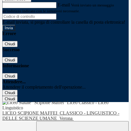
E-mail
Verrà inviato un messaggio
all'indirizzo indicato con le istruzioni necessarie.
E-mail inviata, si prega di controllare la casella di posta elettronica!
Errore
Chiudi
Successo
Chiudi
Informazione
Chiudi
Attendere...
Attendere il completamento dell'operazione...
Chiudi
Chiudi
LICEO SCIPIONE MAFFEI
CLASSICO - LINGUISTICO -
DELLE SCIENZE UMANE
Verona