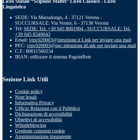
Liceo Statale “Scipione Maffei” Liceo Classico - Liceo
Linguistico
SEDE: Via Massalongo, 4 - 37121 Verona -
SUCCURSALE: Via Venier, 6 - 37138 Verona
Tel:
SEDE: Tel. +39 045 8001904 - SUCCURSALE: Tel.
+39 045 8349043
Email:
vrpc020003@istruzione.it
Link per inviare una mail
PEC:
vrpc020003@pec.istruzione.it
Link per inviare una mail
C.F.: 80011560234
IBAN: utilizzare il sistema PagoinRete
Sezione Link Utili
Cookie policy
Note legali
Informativa Privacy
Ufficio Relazioni con il Pubblico
Dichiarazione di accessibilità
Obiettivi di accessibilità
Whistleblowing
Gestione consensi cookie
Amministrazione trasparente