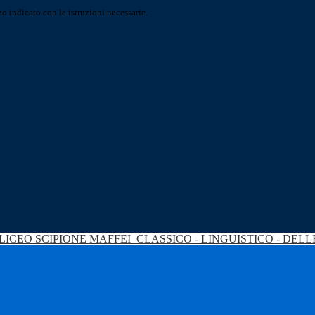
o indicato con le istruzioni necessarie.
LICEO SCIPIONE MAFFEI
CLASSICO - LINGUISTICO - DEL