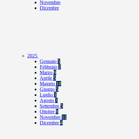
Novembre
Dicembre
2025
Gennaio
5
Febbraio
2
Marzo
9
Aprile
5
Maggio
10
Giugno
5
Luglio
1
Agosto
3
Settembre
5
Ottobre
9
Novembre
11
Dicembre
4