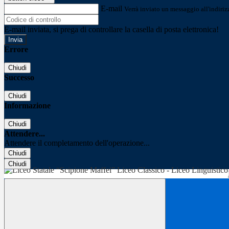
E-mail
Verrà inviato un messaggio all'indirizz
E-mail inviata, si prega di controllare la casella di posta elettronica!
Errore
Chiudi
Successo
Chiudi
Informazione
Chiudi
Attendere...
Attendere il completamento dell'operazione...
Chiudi
Chiudi