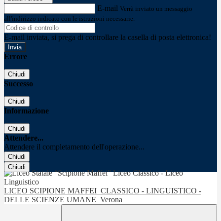
E-mail
Verrà inviato un messaggio
all'indirizzo indicato con le istruzioni necessarie.
E-mail inviata, si prega di controllare la casella di posta elettronica!
Errore
Chiudi
Successo
Chiudi
Informazione
Chiudi
Attendere...
Attendere il completamento dell'operazione...
Chiudi
Chiudi
LICEO SCIPIONE MAFFEI
CLASSICO - LINGUISTICO -
DELLE SCIENZE UMANE
Verona