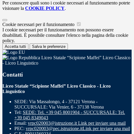
Per conoscere quali sono i cookie necessari al funzionamento potete
visionare la
COOKIE POLICY
.
Cookie necessari per il funzionamento
I cookie necessari per il funzionamento non possono essere
disabilitati. È possibile consultare l'elenco nella pagina della cookie
policy.
Accetta tutti
Salva le preferenze
Liceo Statale “Scipione Maffei” Liceo Classico
- Liceo Linguistico
Contatti
Liceo Statale “Scipione Maffei” Liceo Classico - Liceo
Linguistico
SEDE: Via Massalongo, 4 - 37121 Verona -
SUCCURSALE: Via Venier, 6 - 37138 Verona
Tel:
SEDE: Tel. +39 045 8001904 - SUCCURSALE: Tel.
+39 045 8349043
Email:
vrpc020003@istruzione.it
Link per inviare una mail
PEC:
vrpc020003@pec.istruzione.it
Link per inviare una mail
C.F.: 80011560234