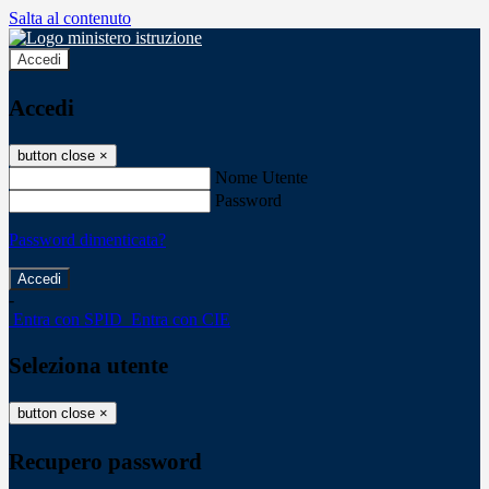
Salta al contenuto
Accedi
Accedi
button close
×
Nome Utente
Password
Password dimenticata?
-
Entra con SPID
Entra con CIE
Seleziona utente
button close
×
Recupero password