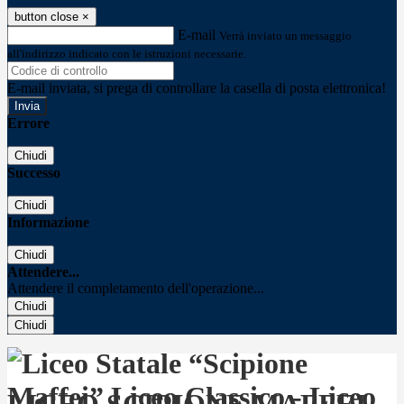
button close
×
E-mail
Verrà inviato un messaggio
all'indirizzo indicato con le istruzioni necessarie.
E-mail inviata, si prega di controllare la casella di posta elettronica!
Errore
Chiudi
Successo
Chiudi
Informazione
Chiudi
Attendere...
Attendere il completamento dell'operazione...
Chiudi
Chiudi