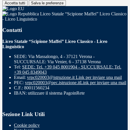
Accetta tutti
Salva le preferenze
Liceo Statale “Scipione Maffei” Liceo Classico
- Liceo Linguistico
Contatti
Liceo Statale “Scipione Maffei” Liceo Classico - Liceo
Linguistico
SEDE: Via Massalongo, 4 - 37121 Verona -
SUCCURSALE: Via Venier, 6 - 37138 Verona
Tel:
SEDE: Tel. +39 045 8001904 - SUCCURSALE: Tel.
+39 045 8349043
Email:
vrpc020003@istruzione.it
Link per inviare una mail
PEC:
vrpc020003@pec.istruzione.it
Link per inviare una mail
C.F.: 80011560234
IBAN: utilizzare il sistema PagoinRete
Sezione Link Utili
Cookie policy