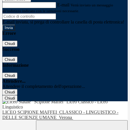
E-mail
Verrà inviato un messaggio
all'indirizzo indicato con le istruzioni necessarie.
E-mail inviata, si prega di controllare la casella di posta elettronica!
Errore
Chiudi
Successo
Chiudi
Informazione
Chiudi
Attendere...
Attendere il completamento dell'operazione...
Chiudi
Chiudi
LICEO SCIPIONE MAFFEI
CLASSICO - LINGUISTICO -
DELLE SCIENZE UMANE
Verona