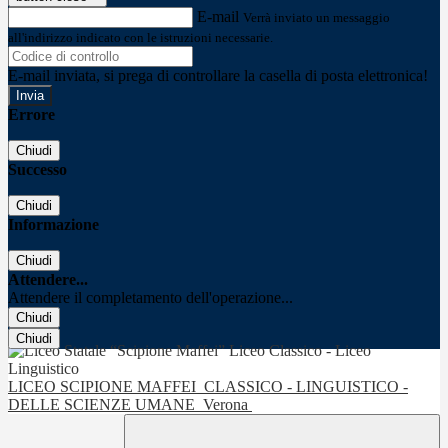
E-mail
Verrà inviato un messaggio
all'indirizzo indicato con le istruzioni necessarie.
E-mail inviata, si prega di controllare la casella di posta elettronica!
Errore
Chiudi
Successo
Chiudi
Informazione
Chiudi
Attendere...
Attendere il completamento dell'operazione...
Chiudi
Chiudi
LICEO SCIPIONE MAFFEI
CLASSICO - LINGUISTICO -
DELLE SCIENZE UMANE
Verona