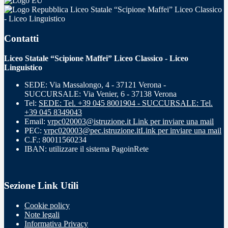
Liceo Statale “Scipione Maffei” Liceo Classico
- Liceo Linguistico
Contatti
Liceo Statale “Scipione Maffei” Liceo Classico - Liceo
Linguistico
SEDE: Via Massalongo, 4 - 37121 Verona -
SUCCURSALE: Via Venier, 6 - 37138 Verona
Tel:
SEDE: Tel. +39 045 8001904 - SUCCURSALE: Tel.
+39 045 8349043
Email:
vrpc020003@istruzione.it
Link per inviare una mail
PEC:
vrpc020003@pec.istruzione.it
Link per inviare una mail
C.F.: 80011560234
IBAN: utilizzare il sistema PagoinRete
Sezione Link Utili
Cookie policy
Note legali
Informativa Privacy