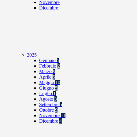
Novembre
Dicembre
2025
Gennaio
5
Febbraio
2
Marzo
9
Aprile
5
Maggio
10
Giugno
5
Luglio
1
Agosto
3
Settembre
5
Ottobre
9
Novembre
11
Dicembre
4