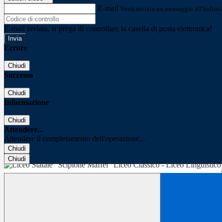
E-mail
Verrà inviato un messaggio all'indirizz
E-mail inviata, si prega di controllare la casella di posta elettronica!
Errore
Chiudi
Successo
Chiudi
Informazione
Chiudi
Attendere...
Attendere il completamento dell'operazione...
Chiudi
Chiudi