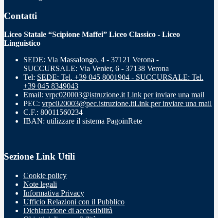
Contatti
Liceo Statale “Scipione Maffei” Liceo Classico - Liceo
Linguistico
SEDE: Via Massalongo, 4 - 37121 Verona -
SUCCURSALE: Via Venier, 6 - 37138 Verona
Tel:
SEDE: Tel. +39 045 8001904 - SUCCURSALE: Tel.
+39 045 8349043
Email:
vrpc020003@istruzione.it
Link per inviare una mail
PEC:
vrpc020003@pec.istruzione.it
Link per inviare una mail
C.F.: 80011560234
IBAN: utilizzare il sistema PagoinRete
Sezione Link Utili
Cookie policy
Note legali
Informativa Privacy
Ufficio Relazioni con il Pubblico
Dichiarazione di accessibilità