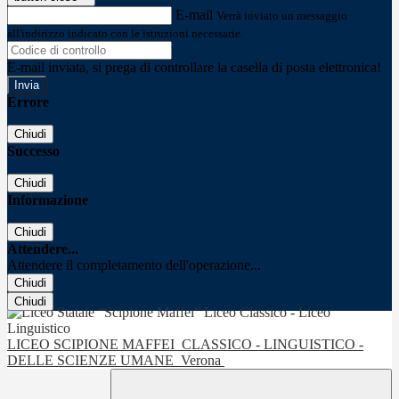
E-mail
Verrà inviato un messaggio
all'indirizzo indicato con le istruzioni necessarie.
E-mail inviata, si prega di controllare la casella di posta elettronica!
Errore
Chiudi
Successo
Chiudi
Informazione
Chiudi
Attendere...
Attendere il completamento dell'operazione...
Chiudi
Chiudi
LICEO SCIPIONE MAFFEI
CLASSICO - LINGUISTICO -
DELLE SCIENZE UMANE
Verona