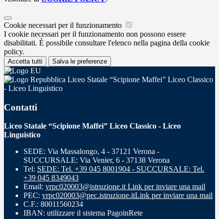
Cookie necessari per il funzionamento
I cookie necessari per il funzionamento non possono essere
disabilitati. È possibile consultare l'elenco nella pagina della cookie
policy.
Accetta tutti
Salva le preferenze
Liceo Statale “Scipione Maffei” Liceo Classico
- Liceo Linguistico
Contatti
Liceo Statale “Scipione Maffei” Liceo Classico - Liceo
Linguistico
SEDE: Via Massalongo, 4 - 37121 Verona -
SUCCURSALE: Via Venier, 6 - 37138 Verona
Tel:
SEDE: Tel. +39 045 8001904 - SUCCURSALE: Tel.
+39 045 8349043
Email:
vrpc020003@istruzione.it
Link per inviare una mail
PEC:
vrpc020003@pec.istruzione.it
Link per inviare una mail
C.F.: 80011560234
IBAN: utilizzare il sistema PagoinRete