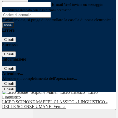
E-mail
Verrà inviato un messaggio
all'indirizzo indicato con le istruzioni necessarie.
E-mail inviata, si prega di controllare la casella di posta elettronica!
Errore
Chiudi
Successo
Chiudi
Informazione
Chiudi
Attendere...
Attendere il completamento dell'operazione...
Chiudi
Chiudi
LICEO SCIPIONE MAFFEI
CLASSICO - LINGUISTICO -
DELLE SCIENZE UMANE
Verona