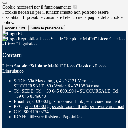
Cookie necessari per il funzionamento
I cookie necessari per il funzionamento non possono essere
disabilitati. È possibile consultare l'elenco nella pagina della cookie
policy.
Accetta tutti
Salva le preferenze
Liceo Statale “Scipione Maffei” Liceo Classico
- Liceo Linguistico
Contatti
Liceo Statale “Scipione Maffei” Liceo Classico - Liceo
Linguistico
SEDE: Via Massalongo, 4 - 37121 Verona -
SUCCURSALE: Via Venier, 6 - 37138 Verona
Tel:
SEDE: Tel. +39 045 8001904 - SUCCURSALE: Tel.
+39 045 8349043
Email:
vrpc020003@istruzione.it
Link per inviare una mail
PEC:
vrpc020003@pec.istruzione.it
Link per inviare una mail
C.F.: 80011560234
IBAN: utilizzare il sistema PagoinRete