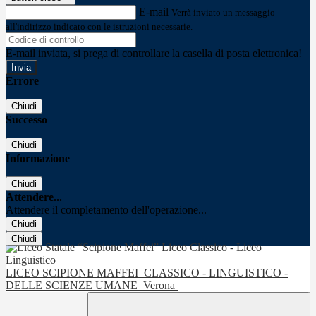
E-mail
Verrà inviato un messaggio
all'indirizzo indicato con le istruzioni necessarie.
E-mail inviata, si prega di controllare la casella di posta elettronica!
Errore
Chiudi
Successo
Chiudi
Informazione
Chiudi
Attendere...
Attendere il completamento dell'operazione...
Chiudi
Chiudi
LICEO SCIPIONE MAFFEI
CLASSICO - LINGUISTICO -
DELLE SCIENZE UMANE
Verona