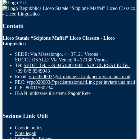
Liceo Statale “Scipione Maffei” Liceo Classico
- Liceo Linguistico
Contatti
Liceo Statale “Scipione Maffei” Liceo Classico - Liceo
Linguistico
SEDE: Via Massalongo, 4 - 37121 Verona -
SUCCURSALE: Via Venier, 6 - 37138 Verona
Tel:
SEDE: Tel. +39 045 8001904 - SUCCURSALE: Tel.
+39 045 8349043
Email:
vrpc020003@istruzione.it
Link per inviare una mail
PEC:
vrpc020003@pec.istruzione.it
Link per inviare una mail
C.F.: 80011560234
IBAN: utilizzare il sistema PagoinRete
Sezione Link Utili
Cookie policy
Note legali
Informativa Privacy