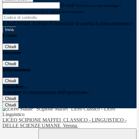
E-mail
Verrà inviato un messaggio
all'indirizzo indicato con le istruzioni necessarie.
E-mail inviata, si prega di controllare la casella di posta elettronica!
Errore
Chiudi
Successo
Chiudi
Informazione
Chiudi
Attendere...
Attendere il completamento dell'operazione...
Chiudi
Chiudi
LICEO SCIPIONE MAFFEI
CLASSICO - LINGUISTICO -
DELLE SCIENZE UMANE
Verona