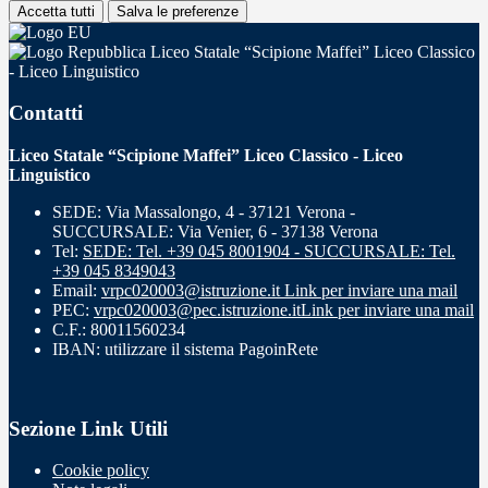
Accetta tutti
Salva le preferenze
Liceo Statale “Scipione Maffei” Liceo Classico
- Liceo Linguistico
Contatti
Liceo Statale “Scipione Maffei” Liceo Classico - Liceo
Linguistico
SEDE: Via Massalongo, 4 - 37121 Verona -
SUCCURSALE: Via Venier, 6 - 37138 Verona
Tel:
SEDE: Tel. +39 045 8001904 - SUCCURSALE: Tel.
+39 045 8349043
Email:
vrpc020003@istruzione.it
Link per inviare una mail
PEC:
vrpc020003@pec.istruzione.it
Link per inviare una mail
C.F.: 80011560234
IBAN: utilizzare il sistema PagoinRete
Sezione Link Utili
Cookie policy