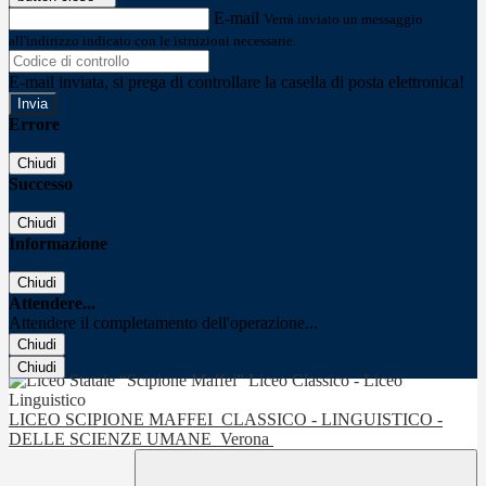
E-mail
Verrà inviato un messaggio
all'indirizzo indicato con le istruzioni necessarie.
E-mail inviata, si prega di controllare la casella di posta elettronica!
Errore
Chiudi
Successo
Chiudi
Informazione
Chiudi
Attendere...
Attendere il completamento dell'operazione...
Chiudi
Chiudi
LICEO SCIPIONE MAFFEI
CLASSICO - LINGUISTICO -
DELLE SCIENZE UMANE
Verona