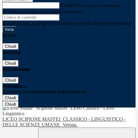
E-mail
Verrà inviato un messaggio
all'indirizzo indicato con le istruzioni necessarie.
E-mail inviata, si prega di controllare la casella di posta elettronica!
Errore
Chiudi
Successo
Chiudi
Informazione
Chiudi
Attendere...
Attendere il completamento dell'operazione...
Chiudi
Chiudi
LICEO SCIPIONE MAFFEI
CLASSICO - LINGUISTICO -
DELLE SCIENZE UMANE
Verona