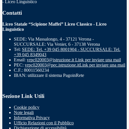
- Liceo Linguistico
Contatti
Liceo Statale “Scipione Maffei” Liceo Classico - Liceo
Linguistico
SEDE: Via Massalongo, 4 - 37121 Verona -
SUCCURSALE: Via Venier, 6 - 37138 Verona
Tel:
SEDE: Tel. +39 045 8001904 - SUCCURSALE: Tel.
+39 045 8349043
Email:
vrpc020003@istruzione.it
Link per inviare una mail
PEC:
vrpc020003@pec.istruzione.it
Link per inviare una mail
C.F.: 80011560234
IBAN: utilizzare il sistema PagoinRete
Sezione Link Utili
Cookie policy
Note legali
Informativa Privacy
Ufficio Relazioni con il Pubblico
Dichiarazione di accessibilità