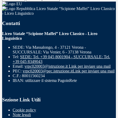
Liceo Statale “Scipione Maffei” Liceo Classico
- Liceo Linguistico
Contatti
Liceo Statale “Scipione Maffei” Liceo Classico - Liceo
Linguistico
SEDE: Via Massalongo, 4 - 37121 Verona -
SUCCURSALE: Via Venier, 6 - 37138 Verona
Tel:
SEDE: Tel. +39 045 8001904 - SUCCURSALE: Tel.
+39 045 8349043
Email:
vrpc020003@istruzione.it
Link per inviare una mail
PEC:
vrpc020003@pec.istruzione.it
Link per inviare una mail
C.F.: 80011560234
IBAN: utilizzare il sistema PagoinRete
Sezione Link Utili
Cookie policy
Note legali