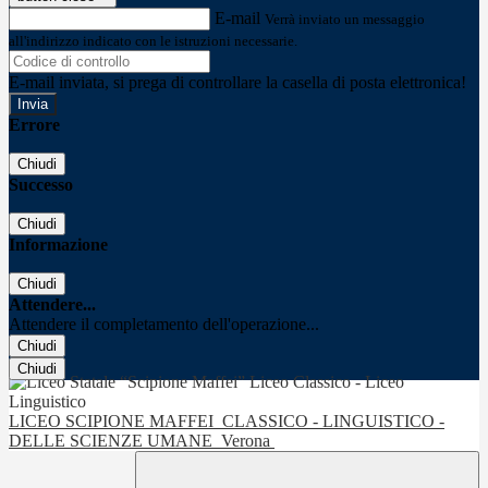
E-mail
Verrà inviato un messaggio
all'indirizzo indicato con le istruzioni necessarie.
E-mail inviata, si prega di controllare la casella di posta elettronica!
Errore
Chiudi
Successo
Chiudi
Informazione
Chiudi
Attendere...
Attendere il completamento dell'operazione...
Chiudi
Chiudi
LICEO SCIPIONE MAFFEI
CLASSICO - LINGUISTICO -
DELLE SCIENZE UMANE
Verona