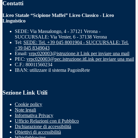
Contatti
Liceo Statale “Scipione Maffei” Liceo Classico - Liceo
Linguistico
SEDE: Via Massalongo, 4 - 37121 Verona -
SUCCURSALE: Via Venier, 6 - 37138 Verona
Tel:
SEDE: Tel. +39 045 8001904 - SUCCURSALE: Tel.
+39 045 8349043
Email:
vrpc020003@istruzione.it
Link per inviare una mail
PEC:
vrpc020003@pec.istruzione.it
Link per inviare una mail
C.F.: 80011560234
IBAN: utilizzare il sistema PagoinRete
Sezione Link Utili
Cookie policy
Note legali
Informativa Privacy
Ufficio Relazioni con il Pubblico
Dichiarazione di accessibilità
Obiettivi di accessibilità
Whistleblowing