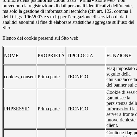
fornitore della piattaforma Cloud SaaS “PrimaVisioneWeb” non
prevedono la registrazione di dati personali identificativi dell’utente,
ma solo la gestione di informazioni tecniche (cfr. art. 122, comma 1
del D.Lgs. 196/2003 e s.m.i.) per l’erogazione di servizi o di dati
analitici anonimi al fine di elaborare statistiche aggregate sull’uso del
Sito.
Elenco dei cookie presenti sul Sito web
NOME
PROPRIETÀ
TIPOLOGIA
FUNZIONE
Flag impostato 
seguito della
cookies_consent
Prima parte
TECNICO
chiusura/accett
del banner sui 
Cookie di sessi
garantisce la
persistenza dell
PHPSESSID
Prima parte
TECNICO
informazioni la
server a fronte 
nuove richieste 
client.
Contiene flag pe