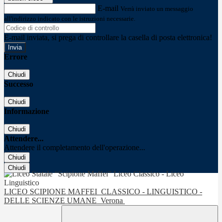
E-mail
Verrà inviato un messaggio
all'indirizzo indicato con le istruzioni necessarie.
E-mail inviata, si prega di controllare la casella di posta elettronica!
Errore
Chiudi
Successo
Chiudi
Informazione
Chiudi
Attendere...
Attendere il completamento dell'operazione...
Chiudi
Chiudi
LICEO SCIPIONE MAFFEI
CLASSICO - LINGUISTICO -
DELLE SCIENZE UMANE
Verona