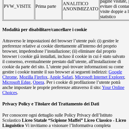
pagine visitate,
ANALITICO
PVW_VISITE
Prima parte
evitare di conta
ANONIMIZZATO
visite doppie a l
statistico
Modalità per disabilitare/cancellare i cookie
Attraverso le impostazioni del browser l’utente può: (i) gestire le
preferenze relative ai cookie direttamente all'interno del proprio
browser, impedendone l’installazione; (ii) eliminare dal proprio
browser i cookie già installati, incluso il cookie in cui è stato salvato
il consenso, eventualmente prestato dall’utente, all'installazione di
cookie da parte del sito. L’utente può trovare informazioni su come
gestire i cookie tramite il suo browser ai seguenti indirizzi:
Google
Chrome
,
Mozilla Firefox
,
Apple Safari
,
Microsoft Internet Explorer
,
Microsoft Edge
,
Opera
. Per i cookie di profilazione l’utente potrà
anche impostare le proprie preferenze attraverso il sito:
Your Online
Choices
.
Privacy Policy e Titolare del Trattamento dei Dati
Per conoscere ogni dettaglio sulle Policy Privacy dell’Istituto
Scolastico
Liceo Statale “Scipione Maffei” Liceo Classico - Liceo
Linguistico
Vi invitiamo a visionare l’Informativa completa