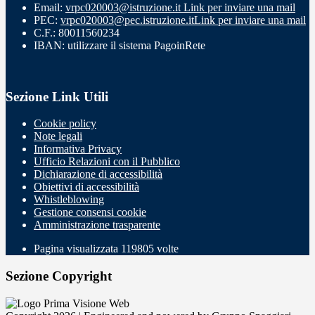
Email:
vrpc020003@istruzione.it
Link per inviare una mail
PEC:
vrpc020003@pec.istruzione.it
Link per inviare una mail
C.F.: 80011560234
IBAN: utilizzare il sistema PagoinRete
Sezione Link Utili
Cookie policy
Note legali
Informativa Privacy
Ufficio Relazioni con il Pubblico
Dichiarazione di accessibilità
Obiettivi di accessibilità
Whistleblowing
Gestione consensi cookie
Amministrazione trasparente
Pagina visualizzata
119805
volte
Sezione Copyright