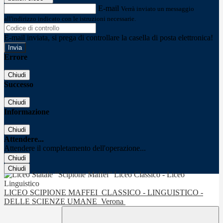
E-mail
Verrà inviato un messaggio
all'indirizzo indicato con le istruzioni necessarie.
E-mail inviata, si prega di controllare la casella di posta elettronica!
Errore
Chiudi
Successo
Chiudi
Informazione
Chiudi
Attendere...
Attendere il completamento dell'operazione...
Chiudi
Chiudi
LICEO SCIPIONE MAFFEI
CLASSICO - LINGUISTICO -
DELLE SCIENZE UMANE
Verona