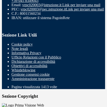
+39 045 8349043
Email:
vrpc020003@istruzione.it
Link per inviare una mail
PEC:
vrpc020003@pec.istruzione.it
Link per inviare una mail
C.F.: 80011560234
IBAN: utilizzare il sistema PagoinRete
Sezione Link Utili
Cookie policy
Note legali
Informativa Privacy
Ufficio Relazioni con il Pubblico
Dichiarazione di accessibilità
Obiettivi di accessibilità
Whistleblowing
Gestione consensi cookie
Amministrazione trasparente
Pagina visualizzata
1413
volte
Sezione Copyright