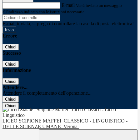
E-mail
Verrà inviato un messaggio
all'indirizzo indicato con le istruzioni necessarie.
E-mail inviata, si prega di controllare la casella di posta elettronica!
Errore
Chiudi
Successo
Chiudi
Informazione
Chiudi
Attendere...
Attendere il completamento dell'operazione...
Chiudi
Chiudi
LICEO SCIPIONE MAFFEI
CLASSICO - LINGUISTICO -
DELLE SCIENZE UMANE
Verona