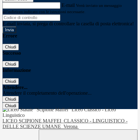
E-mail
Verrà inviato un messaggio
all'indirizzo indicato con le istruzioni necessarie.
E-mail inviata, si prega di controllare la casella di posta elettronica!
Errore
Chiudi
Successo
Chiudi
Informazione
Chiudi
Attendere...
Attendere il completamento dell'operazione...
Chiudi
Chiudi
LICEO SCIPIONE MAFFEI
CLASSICO - LINGUISTICO -
DELLE SCIENZE UMANE
Verona