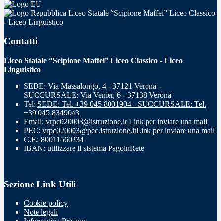
Liceo Statale “Scipione Maffei” Liceo Classico
- Liceo Linguistico
Contatti
Liceo Statale “Scipione Maffei” Liceo Classico - Liceo
Linguistico
SEDE: Via Massalongo, 4 - 37121 Verona -
SUCCURSALE: Via Venier, 6 - 37138 Verona
Tel:
SEDE: Tel. +39 045 8001904 - SUCCURSALE: Tel.
+39 045 8349043
Email:
vrpc020003@istruzione.it
Link per inviare una mail
PEC:
vrpc020003@pec.istruzione.it
Link per inviare una mail
C.F.: 80011560234
IBAN: utilizzare il sistema PagoinRete
Sezione Link Utili
Cookie policy
Note legali
Informativa Privacy