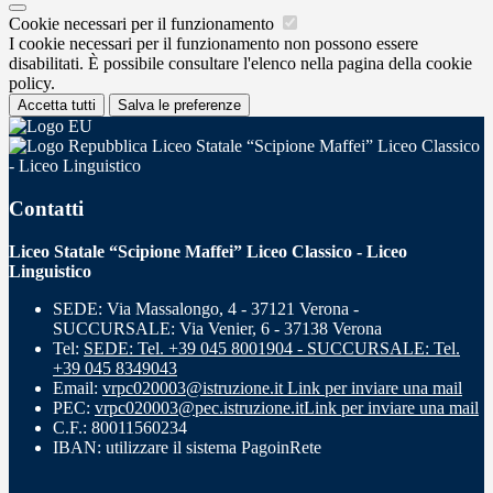
Cookie necessari per il funzionamento
I cookie necessari per il funzionamento non possono essere
disabilitati. È possibile consultare l'elenco nella pagina della cookie
policy.
Accetta tutti
Salva le preferenze
Liceo Statale “Scipione Maffei” Liceo Classico
- Liceo Linguistico
Contatti
Liceo Statale “Scipione Maffei” Liceo Classico - Liceo
Linguistico
SEDE: Via Massalongo, 4 - 37121 Verona -
SUCCURSALE: Via Venier, 6 - 37138 Verona
Tel:
SEDE: Tel. +39 045 8001904 - SUCCURSALE: Tel.
+39 045 8349043
Email:
vrpc020003@istruzione.it
Link per inviare una mail
PEC:
vrpc020003@pec.istruzione.it
Link per inviare una mail
C.F.: 80011560234
IBAN: utilizzare il sistema PagoinRete