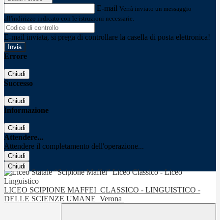
E-mail
Verrà inviato un messaggio
all'indirizzo indicato con le istruzioni necessarie.
E-mail inviata, si prega di controllare la casella di posta elettronica!
Errore
Chiudi
Successo
Chiudi
Informazione
Chiudi
Attendere...
Attendere il completamento dell'operazione...
Chiudi
Chiudi
LICEO SCIPIONE MAFFEI
CLASSICO - LINGUISTICO -
DELLE SCIENZE UMANE
Verona