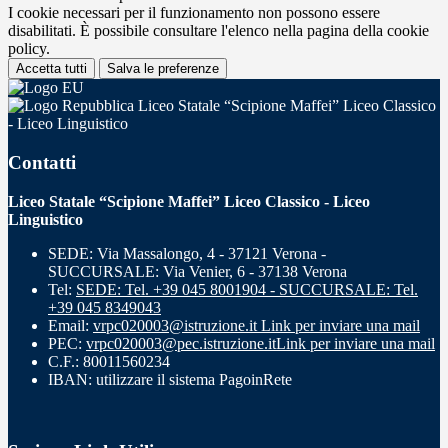
I cookie necessari per il funzionamento non possono essere
disabilitati. È possibile consultare l'elenco nella pagina della cookie
policy.
Accetta tutti
Salva le preferenze
Liceo Statale “Scipione Maffei” Liceo Classico
- Liceo Linguistico
Contatti
Liceo Statale “Scipione Maffei” Liceo Classico - Liceo
Linguistico
SEDE: Via Massalongo, 4 - 37121 Verona -
SUCCURSALE: Via Venier, 6 - 37138 Verona
Tel:
SEDE: Tel. +39 045 8001904 - SUCCURSALE: Tel.
+39 045 8349043
Email:
vrpc020003@istruzione.it
Link per inviare una mail
PEC:
vrpc020003@pec.istruzione.it
Link per inviare una mail
C.F.: 80011560234
IBAN: utilizzare il sistema PagoinRete