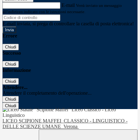
E-mail
Verrà inviato un messaggio
all'indirizzo indicato con le istruzioni necessarie.
E-mail inviata, si prega di controllare la casella di posta elettronica!
Errore
Chiudi
Successo
Chiudi
Informazione
Chiudi
Attendere...
Attendere il completamento dell'operazione...
Chiudi
Chiudi
LICEO SCIPIONE MAFFEI
CLASSICO - LINGUISTICO -
DELLE SCIENZE UMANE
Verona