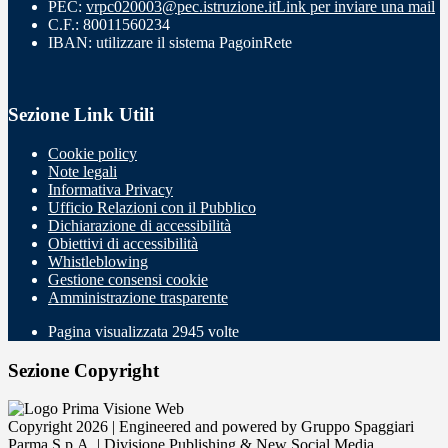
PEC:
vrpc020003@pec.istruzione.it
Link per inviare una mail
C.F.: 80011560234
IBAN: utilizzare il sistema PagoinRete
Sezione Link Utili
Cookie policy
Note legali
Informativa Privacy
Ufficio Relazioni con il Pubblico
Dichiarazione di accessibilità
Obiettivi di accessibilità
Whistleblowing
Gestione consensi cookie
Amministrazione trasparente
Pagina visualizzata
2945
volte
Sezione Copyright
Copyright 2026 | Engineered and powered by Gruppo Spaggiari
Parma S.p.A. | Divisione Publishing & New Social Media