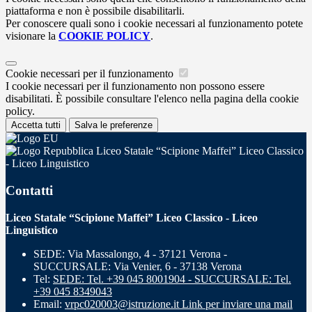
piattaforma e non è possibile disabilitarli.
Per conoscere quali sono i cookie necessari al funzionamento potete
visionare la
COOKIE POLICY
.
Cookie necessari per il funzionamento
I cookie necessari per il funzionamento non possono essere
disabilitati. È possibile consultare l'elenco nella pagina della cookie
policy.
Accetta tutti
Salva le preferenze
Liceo Statale “Scipione Maffei” Liceo Classico
- Liceo Linguistico
Contatti
Liceo Statale “Scipione Maffei” Liceo Classico - Liceo
Linguistico
SEDE: Via Massalongo, 4 - 37121 Verona -
SUCCURSALE: Via Venier, 6 - 37138 Verona
Tel:
SEDE: Tel. +39 045 8001904 - SUCCURSALE: Tel.
+39 045 8349043
Email:
vrpc020003@istruzione.it
Link per inviare una mail