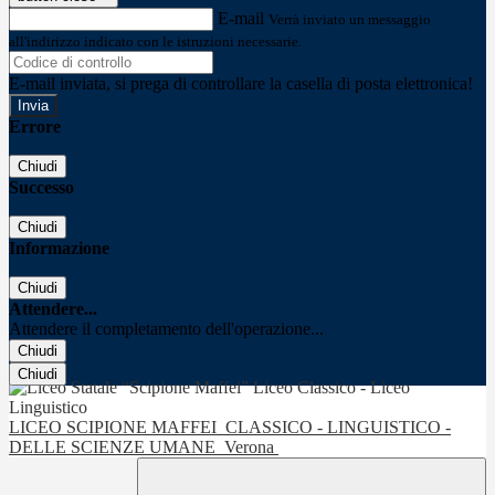
E-mail
Verrà inviato un messaggio
all'indirizzo indicato con le istruzioni necessarie.
E-mail inviata, si prega di controllare la casella di posta elettronica!
Errore
Chiudi
Successo
Chiudi
Informazione
Chiudi
Attendere...
Attendere il completamento dell'operazione...
Chiudi
Chiudi
LICEO SCIPIONE MAFFEI
CLASSICO - LINGUISTICO -
DELLE SCIENZE UMANE
Verona