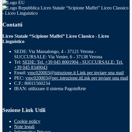
Liceo Statale “Scipione Maffei” Liceo Classico
- Liceo Linguistico
Contatti
Liceo Statale “Scipione Maffei” Liceo Classico - Liceo
Linguistico
SEDE: Via Massalongo, 4 - 37121 Verona -
SUCCURSALE: Via Venier, 6 - 37138 Verona
Tel:
SEDE: Tel. +39 045 8001904 - SUCCURSALE: Tel.
+39 045 8349043
Email:
vrpc020003@istruzione.it
Link per inviare una mail
PEC:
vrpc020003@pec.istruzione.it
Link per inviare una mail
C.F.: 80011560234
IBAN: utilizzare il sistema PagoinRete
Sezione Link Utili
Cookie policy
Note legali
Informativa Privacy