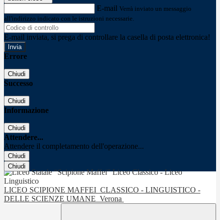
E-mail
Verrà inviato un messaggio
all'indirizzo indicato con le istruzioni necessarie.
E-mail inviata, si prega di controllare la casella di posta elettronica!
Errore
Chiudi
Successo
Chiudi
Informazione
Chiudi
Attendere...
Attendere il completamento dell'operazione...
Chiudi
Chiudi
LICEO SCIPIONE MAFFEI
CLASSICO - LINGUISTICO -
DELLE SCIENZE UMANE
Verona