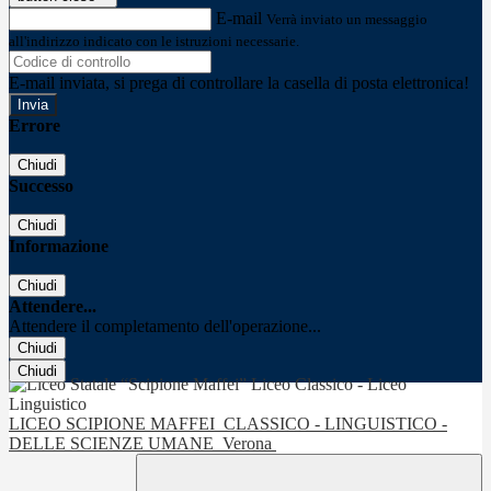
E-mail
Verrà inviato un messaggio
all'indirizzo indicato con le istruzioni necessarie.
E-mail inviata, si prega di controllare la casella di posta elettronica!
Errore
Chiudi
Successo
Chiudi
Informazione
Chiudi
Attendere...
Attendere il completamento dell'operazione...
Chiudi
Chiudi
LICEO SCIPIONE MAFFEI
CLASSICO - LINGUISTICO -
DELLE SCIENZE UMANE
Verona