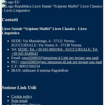
Liceo Statale “Scipione Maffei” Liceo Classico
- Liceo Linguistico
Contatti
Liceo Statale “Scipione Maffei” Liceo Classico - Liceo
Linguistico
SEDE: Via Massalongo, 4 - 37121 Verona -
SUCCURSALE: Via Venier, 6 - 37138 Verona
Tel:
SEDE: Tel. +39 045 8001904 - SUCCURSALE: Tel.
+39 045 8349043
Email:
vrpc020003@istruzione.it
Link per inviare una mail
PEC:
vrpc020003@pec.istruzione.it
Link per inviare una mail
C.F.: 80011560234
IBAN: utilizzare il sistema PagoinRete
Sezione Link Utili
Cookie policy
Note legali
Informativa Privacy