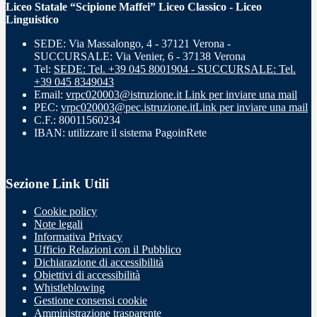
Liceo Statale “Scipione Maffei” Liceo Classico - Liceo
Linguistico
SEDE: Via Massalongo, 4 - 37121 Verona -
SUCCURSALE: Via Venier, 6 - 37138 Verona
Tel:
SEDE: Tel. +39 045 8001904 - SUCCURSALE: Tel.
+39 045 8349043
Email:
vrpc020003@istruzione.it
Link per inviare una mail
PEC:
vrpc020003@pec.istruzione.it
Link per inviare una mail
C.F.: 80011560234
IBAN: utilizzare il sistema PagoinRete
Sezione Link Utili
Cookie policy
Note legali
Informativa Privacy
Ufficio Relazioni con il Pubblico
Dichiarazione di accessibilità
Obiettivi di accessibilità
Whistleblowing
Gestione consensi cookie
Amministrazione trasparente