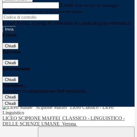
E-mail
Verrà inviato un messaggio
all'indirizzo indicato con le istruzioni necessarie.
E-mail inviata, si prega di controllare la casella di posta elettronica!
Errore
Chiudi
Successo
Chiudi
Informazione
Chiudi
Attendere...
Attendere il completamento dell'operazione...
Chiudi
Chiudi
LICEO SCIPIONE MAFFEI
CLASSICO - LINGUISTICO -
DELLE SCIENZE UMANE
Verona