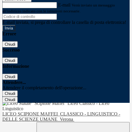
E-mail
Verrà inviato un messaggio
all'indirizzo indicato con le istruzioni necessarie.
E-mail inviata, si prega di controllare la casella di posta elettronica!
Errore
Chiudi
Successo
Chiudi
Informazione
Chiudi
Attendere...
Attendere il completamento dell'operazione...
Chiudi
Chiudi
LICEO SCIPIONE MAFFEI
CLASSICO - LINGUISTICO -
DELLE SCIENZE UMANE
Verona