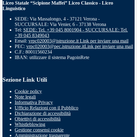
Liceo Statale “Scipione Maffei” Liceo Classico - Liceo
Linguistico
SEDE: Via Massalongo, 4 - 37121 Verona -
SUCCURSALE: Via Venier, 6 - 37138 Verona
Tel:
SEDE: Tel. +39 045 8001904 - SUCCURSALE: Tel.
+39 045 8349043
Email:
vrpc020003@istruzione.it
Link per inviare una mail
PEC:
vrpc020003@pec.istruzione.it
Link per inviare una mail
C.F.: 80011560234
IBAN: utilizzare il sistema PagoinRete
Sezione Link Utili
Cookie policy
Note legali
Informativa Privacy
Ufficio Relazioni con il Pubblico
Dichiarazione di accessibilità
Obiettivi di accessibilità
Whistleblowing
Gestione consensi cookie
Amministrazione trasparente