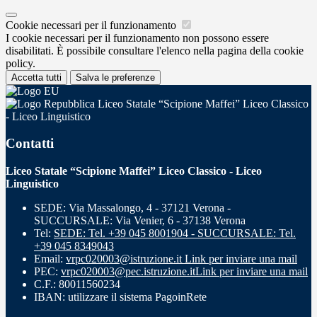
Cookie necessari per il funzionamento
I cookie necessari per il funzionamento non possono essere
disabilitati. È possibile consultare l'elenco nella pagina della cookie
policy.
Accetta tutti
Salva le preferenze
Liceo Statale “Scipione Maffei” Liceo Classico
- Liceo Linguistico
Contatti
Liceo Statale “Scipione Maffei” Liceo Classico - Liceo
Linguistico
SEDE: Via Massalongo, 4 - 37121 Verona -
SUCCURSALE: Via Venier, 6 - 37138 Verona
Tel:
SEDE: Tel. +39 045 8001904 - SUCCURSALE: Tel.
+39 045 8349043
Email:
vrpc020003@istruzione.it
Link per inviare una mail
PEC:
vrpc020003@pec.istruzione.it
Link per inviare una mail
C.F.: 80011560234
IBAN: utilizzare il sistema PagoinRete