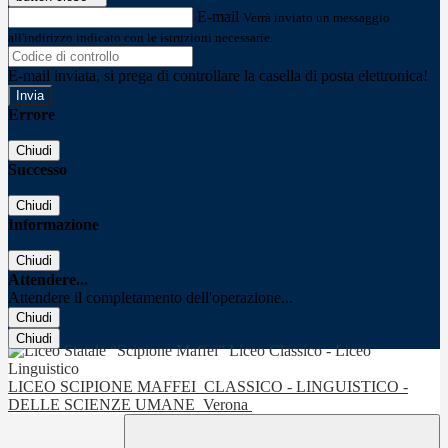
E-mail
Verrà inviato un messaggio
all'indirizzo indicato con le istruzioni necessarie.
E-mail inviata, si prega di controllare la casella di posta elettronica!
Errore
Chiudi
Successo
Chiudi
Informazione
Chiudi
Attendere...
Attendere il completamento dell'operazione...
Chiudi
Chiudi
LICEO SCIPIONE MAFFEI
CLASSICO - LINGUISTICO -
DELLE SCIENZE UMANE
Verona