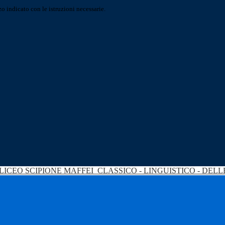
o indicato con le istruzioni necessarie.
LICEO SCIPIONE MAFFEI
CLASSICO - LINGUISTICO - DEL