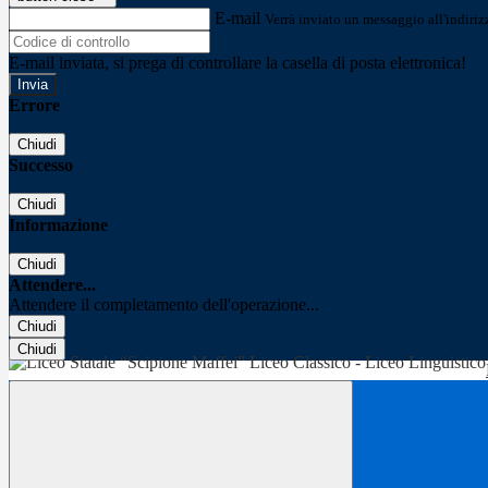
E-mail
Verrà inviato un messaggio all'indirizz
E-mail inviata, si prega di controllare la casella di posta elettronica!
Errore
Chiudi
Successo
Chiudi
Informazione
Chiudi
Attendere...
Attendere il completamento dell'operazione...
Chiudi
Chiudi