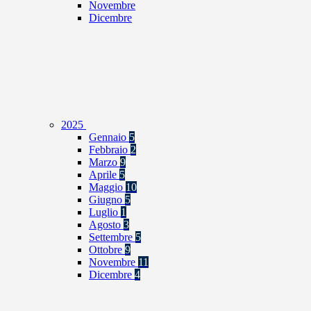
Novembre
Dicembre
2025
Gennaio
5
Febbraio
2
Marzo
9
Aprile
5
Maggio
10
Giugno
5
Luglio
1
Agosto
3
Settembre
5
Ottobre
9
Novembre
11
Dicembre
4