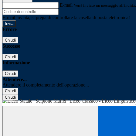
E-mail
Verrà inviato un messaggio all'indirizz
E-mail inviata, si prega di controllare la casella di posta elettronica!
Errore
Chiudi
Successo
Chiudi
Informazione
Chiudi
Attendere...
Attendere il completamento dell'operazione...
Chiudi
Chiudi