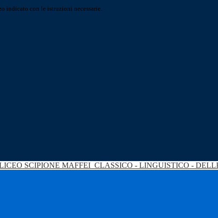
o indicato con le istruzioni necessarie.
LICEO SCIPIONE MAFFEI
CLASSICO - LINGUISTICO - DEL