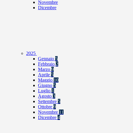
Novembre
Dicembre
2025
Gennaio
5
Febbraio
2
Marzo
9
Aprile
5
Maggio
10
Giugno
5
Luglio
1
Agosto
3
Settembre
5
Ottobre
9
Novembre
11
Dicembre
4