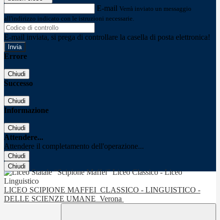
E-mail
Verrà inviato un messaggio
all'indirizzo indicato con le istruzioni necessarie.
E-mail inviata, si prega di controllare la casella di posta elettronica!
Errore
Chiudi
Successo
Chiudi
Informazione
Chiudi
Attendere...
Attendere il completamento dell'operazione...
Chiudi
Chiudi
LICEO SCIPIONE MAFFEI
CLASSICO - LINGUISTICO -
DELLE SCIENZE UMANE
Verona