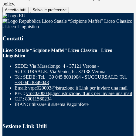
policy.
Accetta tutti
Salva le preferenze
Liceo Statale “Scipione Maffei” Liceo Classico
- Liceo Linguistico
Contatti
Liceo Statale “Scipione Maffei” Liceo Classico - Liceo
Linguistico
SEDE: Via Massalongo, 4 - 37121 Verona -
SUCCURSALE: Via Venier, 6 - 37138 Verona
Tel:
SEDE: Tel. +39 045 8001904 - SUCCURSALE: Tel.
+39 045 8349043
Email:
vrpc020003@istruzione.it
Link per inviare una mail
PEC:
vrpc020003@pec.istruzione.it
Link per inviare una mail
C.F.: 80011560234
IBAN: utilizzare il sistema PagoinRete
Sezione Link Utili