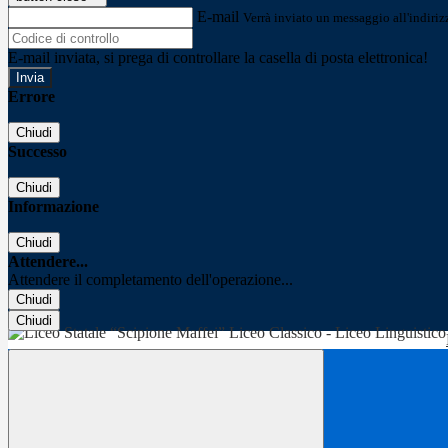
E-mail
Verrà inviato un messaggio all'indirizz
E-mail inviata, si prega di controllare la casella di posta elettronica!
Errore
Chiudi
Successo
Chiudi
Informazione
Chiudi
Attendere...
Attendere il completamento dell'operazione...
Chiudi
Chiudi