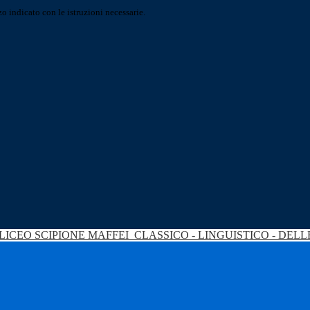
o indicato con le istruzioni necessarie.
LICEO SCIPIONE MAFFEI
CLASSICO - LINGUISTICO - DEL