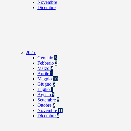
Novembre
Dicembre
2025
Gennaio
5
Febbraio
2
Marzo
9
Aprile
5
Maggio
10
Giugno
5
Luglio
1
Agosto
3
Settembre
5
Ottobre
9
Novembre
11
Dicembre
4