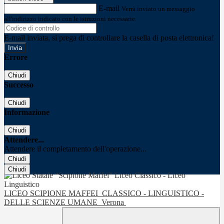
E-mail
Verrà inviato un messaggio
all'indirizzo indicato con le istruzioni necessarie.
E-mail inviata, si prega di controllare la casella di posta elettronica!
Errore
Chiudi
Successo
Chiudi
Informazione
Chiudi
Attendere...
Attendere il completamento dell'operazione...
Chiudi
Chiudi
LICEO SCIPIONE MAFFEI
CLASSICO - LINGUISTICO -
DELLE SCIENZE UMANE
Verona