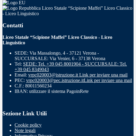
Liceo Statale “Scipione Maffei” Liceo Classico
- Liceo Linguistico
Contatti
Liceo Statale “Scipione Maffei” Liceo Classico - Liceo
Linguistico
SEDE: Via Massalongo, 4 - 37121 Verona -
SUCCURSALE: Via Venier, 6 - 37138 Verona
Tel:
SEDE: Tel. +39 045 8001904 - SUCCURSALE: Tel.
+39 045 8349043
Email:
vrpc020003@istruzione.it
Link per inviare una mail
PEC:
vrpc020003@pec.istruzione.it
Link per inviare una mail
C.F.: 80011560234
IBAN: utilizzare il sistema PagoinRete
Sezione Link Utili
Cookie policy
Note legali
Informativa Privacy