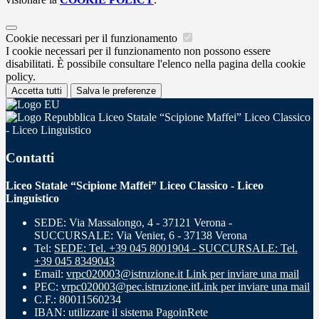
Cookie necessari per il funzionamento
I cookie necessari per il funzionamento non possono essere
disabilitati. È possibile consultare l'elenco nella pagina della cookie
policy.
Accetta tutti
Salva le preferenze
Liceo Statale “Scipione Maffei” Liceo Classico
- Liceo Linguistico
Contatti
Liceo Statale “Scipione Maffei” Liceo Classico - Liceo
Linguistico
SEDE: Via Massalongo, 4 - 37121 Verona -
SUCCURSALE: Via Venier, 6 - 37138 Verona
Tel:
SEDE: Tel. +39 045 8001904 - SUCCURSALE: Tel.
+39 045 8349043
Email:
vrpc020003@istruzione.it
Link per inviare una mail
PEC:
vrpc020003@pec.istruzione.it
Link per inviare una mail
C.F.: 80011560234
IBAN: utilizzare il sistema PagoinRete