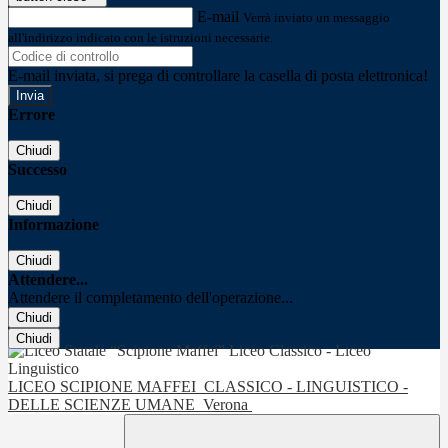
E-mail
Verrà inviato un messaggio
all'indirizzo indicato con le istruzioni necessarie.
E-mail inviata, si prega di controllare la casella di posta elettronica!
Errore
Chiudi
Successo
Chiudi
Informazione
Chiudi
Attendere...
Attendere il completamento dell'operazione...
Chiudi
Chiudi
LICEO SCIPIONE MAFFEI
CLASSICO - LINGUISTICO -
DELLE SCIENZE UMANE
Verona