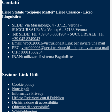
Contatti
Liceo Statale “Scipione Maffei” Liceo Classico - Liceo
Linguistico
SEDE: Via Massalongo, 4 - 37121 Verona -
SUCCURSALE: Via Venier, 6 - 37138 Verona
Tel:
SEDE: Tel. +39 045 8001904 - SUCCURSALE: Tel.
+39 045 8349043
Email:
vrpc020003@istruzione.it
Link per inviare una mail
PEC:
vrpc020003@pec.istruzione.it
Link per inviare una mail
C.F.: 80011560234
IBAN: utilizzare il sistema PagoinRete
Sezione Link Utili
Cookie policy
Note legali
Informativa Privacy
Ufficio Relazioni con il Pubblico
Dichiarazione di accessibilità
Obiettivi di accessibilità
Whistleblowing