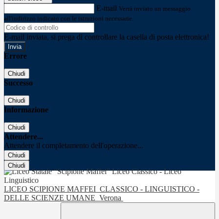
E-mail
Verrà inviato un messaggio
all'indirizzo indicato con le istruzioni necessarie.
E-mail inviata, si prega di controllare la casella di posta elettronica!
Errore
Chiudi
Successo
Chiudi
Informazione
Chiudi
Attendere...
Attendere il completamento dell'operazione...
Chiudi
Chiudi
LICEO SCIPIONE MAFFEI
CLASSICO - LINGUISTICO -
DELLE SCIENZE UMANE
Verona