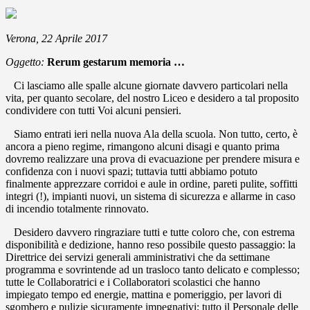
Verona, 22 Aprile 2017
Oggetto:
Rerum gestarum memoria …
Ci lasciamo alle spalle alcune giornate davvero particolari nella
vita, per quanto secolare, del nostro Liceo e desidero a tal proposito
condividere con tutti Voi alcuni pensieri.
Siamo entrati ieri nella nuova Ala della scuola. Non tutto, certo, è
ancora a pieno regime, rimangono alcuni disagi e quanto prima
dovremo realizzare una prova di evacuazione per prendere misura e
confidenza con i nuovi spazi; tuttavia tutti abbiamo potuto
finalmente apprezzare corridoi e aule in ordine, pareti pulite, soffitti
integri (!), impianti nuovi, un sistema di sicurezza e allarme in caso
di incendio totalmente rinnovato.
Desidero davvero ringraziare tutti e tutte coloro che, con estrema
disponibilità e dedizione, hanno reso possibile questo passaggio: la
Direttrice dei servizi generali amministrativi che da settimane
programma e sovrintende ad un trasloco tanto delicato e complesso;
tutte le Collaboratrici e i Collaboratori scolastici che hanno
impiegato tempo ed energie, mattina e pomeriggio, per lavori di
sgombero e pulizie sicuramente impegnativi; tutto il Personale delle