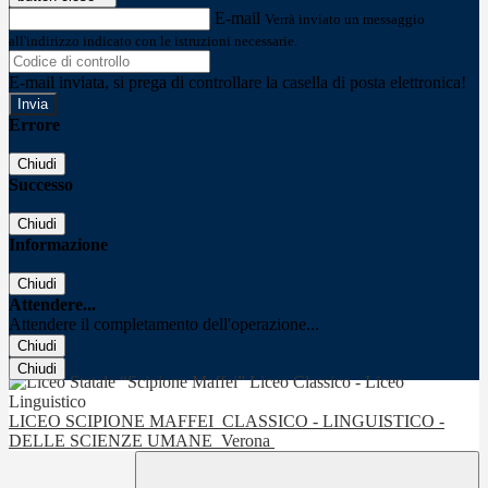
E-mail
Verrà inviato un messaggio
all'indirizzo indicato con le istruzioni necessarie.
E-mail inviata, si prega di controllare la casella di posta elettronica!
Errore
Chiudi
Successo
Chiudi
Informazione
Chiudi
Attendere...
Attendere il completamento dell'operazione...
Chiudi
Chiudi
LICEO SCIPIONE MAFFEI
CLASSICO - LINGUISTICO -
DELLE SCIENZE UMANE
Verona