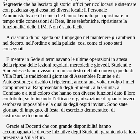
Segreterie che ha lasciato gli storici uffici per ricollocarsi e sistemare
con pazienza ogni cosa nei diversi locali; il Personale
Amministrativo e i Tecnici che hanno lavorato per ripristinare in
tempo utile connessioni di Rete, linee telefoniche, ripristinare la
funzionalità delle LIM. Non è stato facile.
A ciascuno di noi spetta ora l’impegno nel mantenere gli ambienti
nel decoro, nell’ordine e nella pulizia, così come ci sono stati
consegnati.
E mentre in Sede si terminavano le ultime operazioni in attesa
della ripresa delle lezioni regolari, mercoledì e giovedì, Studenti e
Studentesse hanno vissuto in un contesto del tutto nuovo, quello di
Villa Buri, le tradizionali giornate di Assemblee Riunite e di
Autogestione; a rischio di ripetermi, ancora una volta rivolgo i miei
complimenti ai Rappresentanti degli Studenti, alla Giunta, al
Comitato e a tutti coloro che hanno con diverse funzioni dato il loro
contributo, sottolineando l’efficace organizzazione di quanto invece
sembrava impossibile e la qualità degli ospiti invitati. Sono state
giornate di impegno, di festa, di esercizio democratico, di
costruzione di comunità.
Grazie ai Docenti che con grande disponibilità hanno
accompagnato le diverse iniziative degli Studenti, garantendo la loro
presenza a Villa Buri.