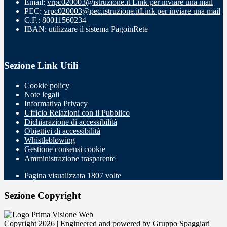
Email:
vrpc020003@istruzione.it
Link per inviare una mail
PEC:
vrpc020003@pec.istruzione.it
Link per inviare una mail
C.F.: 80011560234
IBAN: utilizzare il sistema PagoinRete
Sezione Link Utili
Cookie policy
Note legali
Informativa Privacy
Ufficio Relazioni con il Pubblico
Dichiarazione di accessibilità
Obiettivi di accessibilità
Whistleblowing
Gestione consensi cookie
Amministrazione trasparente
Pagina visualizzata
1807
volte
Sezione Copyright
Copyright 2026 | Engineered and powered by Gruppo Spaggiari