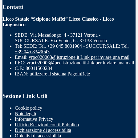
Contatti
Liceo Statale “Scipione Maffei” Liceo Classico - Liceo
Linguistico
SEDE: Via Massalongo, 4 - 37121 Verona -
SUCCURSALE: Via Venier, 6 - 37138 Verona
Tel:
SEDE: Tel. +39 045 8001904 - SUCCURSALE: Tel.
+39 045 8349043
Email:
vrpc020003@istruzione.it
Link per inviare una mail
PEC:
vrpc020003@pec.istruzione.it
Link per inviare una mail
C.F.: 80011560234
IBAN: utilizzare il sistema PagoinRete
Sezione Link Utili
Cookie policy
Note legali
Informativa Privacy
Ufficio Relazioni con il Pubblico
Dichiarazione di accessibilità
Obiettivi di accessibilità