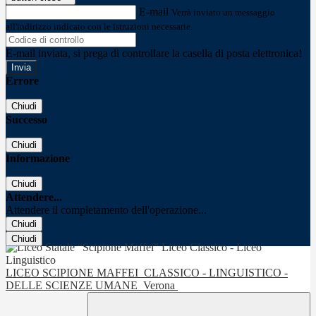
E-mail
Verrà inviato un messaggio
all'indirizzo indicato con le istruzioni necessarie.
E-mail inviata, si prega di controllare la casella di posta elettronica!
Errore
Chiudi
Successo
Chiudi
Informazione
Chiudi
Attendere...
Attendere il completamento dell'operazione...
Chiudi
Chiudi
LICEO SCIPIONE MAFFEI
CLASSICO - LINGUISTICO -
DELLE SCIENZE UMANE
Verona