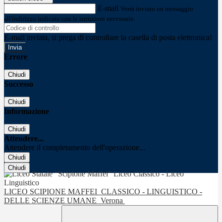
E-mail
Verrà inviato un messaggio
all'indirizzo indicato con le istruzioni necessarie.
E-mail inviata, si prega di controllare la casella di posta elettronica!
Errore
Chiudi
Successo
Chiudi
Informazione
Chiudi
Attendere...
Attendere il completamento dell'operazione...
Chiudi
Chiudi
LICEO SCIPIONE MAFFEI
CLASSICO - LINGUISTICO -
DELLE SCIENZE UMANE
Verona