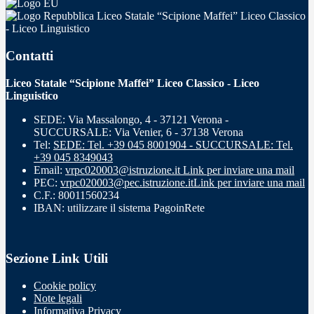
Liceo Statale “Scipione Maffei” Liceo Classico
- Liceo Linguistico
Contatti
Liceo Statale “Scipione Maffei” Liceo Classico - Liceo
Linguistico
SEDE: Via Massalongo, 4 - 37121 Verona -
SUCCURSALE: Via Venier, 6 - 37138 Verona
Tel:
SEDE: Tel. +39 045 8001904 - SUCCURSALE: Tel.
+39 045 8349043
Email:
vrpc020003@istruzione.it
Link per inviare una mail
PEC:
vrpc020003@pec.istruzione.it
Link per inviare una mail
C.F.: 80011560234
IBAN: utilizzare il sistema PagoinRete
Sezione Link Utili
Cookie policy
Note legali
Informativa Privacy