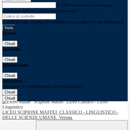
E-mail
Verrà inviato un messaggio
all'indirizzo indicato con le istruzioni necessarie.
E-mail inviata, si prega di controllare la casella di posta elettronica!
Errore
Chiudi
Successo
Chiudi
Informazione
Chiudi
Attendere...
Attendere il completamento dell'operazione...
Chiudi
Chiudi
LICEO SCIPIONE MAFFEI
CLASSICO - LINGUISTICO -
DELLE SCIENZE UMANE
Verona