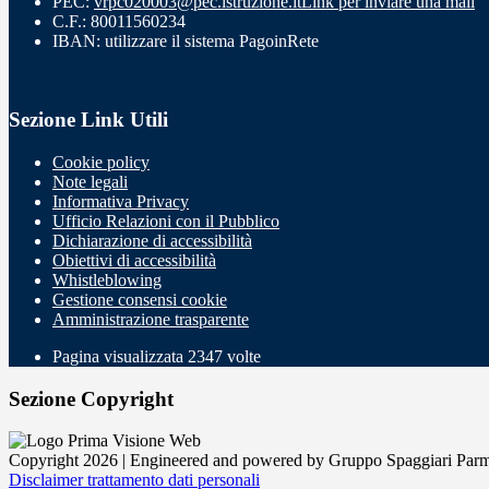
PEC:
vrpc020003@pec.istruzione.it
Link per inviare una mail
C.F.: 80011560234
IBAN: utilizzare il sistema PagoinRete
Sezione Link Utili
Cookie policy
Note legali
Informativa Privacy
Ufficio Relazioni con il Pubblico
Dichiarazione di accessibilità
Obiettivi di accessibilità
Whistleblowing
Gestione consensi cookie
Amministrazione trasparente
Pagina visualizzata
2347
volte
Sezione Copyright
Copyright 2026 | Engineered and powered by Gruppo Spaggiari Parm
Disclaimer trattamento dati personali