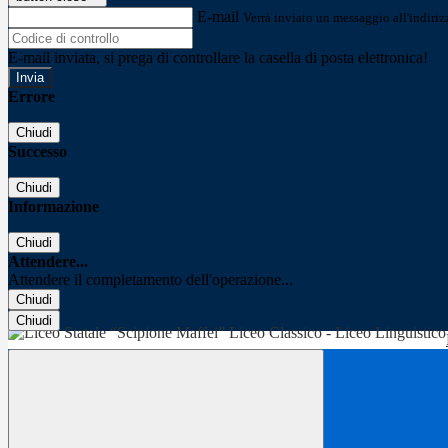
E-mail
Verrà inviato un messaggio all'indirizz
E-mail inviata, si prega di controllare la casella di posta elettronica!
Errore
Chiudi
Successo
Chiudi
Informazione
Chiudi
Attendere...
Attendere il completamento dell'operazione...
Chiudi
Chiudi