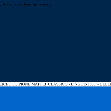
o indicato con le istruzioni necessarie.
LICEO SCIPIONE MAFFEI
CLASSICO - LINGUISTICO - DEL