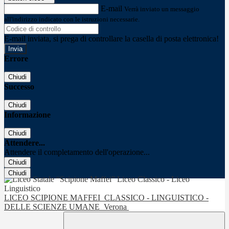
E-mail
Verrà inviato un messaggio
all'indirizzo indicato con le istruzioni necessarie.
E-mail inviata, si prega di controllare la casella di posta elettronica!
Errore
Chiudi
Successo
Chiudi
Informazione
Chiudi
Attendere...
Attendere il completamento dell'operazione...
Chiudi
Chiudi
LICEO SCIPIONE MAFFEI
CLASSICO - LINGUISTICO -
DELLE SCIENZE UMANE
Verona