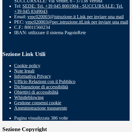
SUCCURSALE: Via Venier, 6 - 37138 Verona
Tel:
SEDE: Tel. +39 045 8001904 - SUCCURSALE: Tel.
+39 045 8349043
Email:
vrpc020003@istruzione.it
Link per inviare una mail
PEC:
vrpc020003@pec.istruzione.it
Link per inviare una mail
C.F.: 80011560234
IBAN: utilizzare il sistema PagoinRete
Sezione Link Utili
Cookie policy
Note legali
Informativa Privacy
Ufficio Relazioni con il Pubblico
Dichiarazione di accessibilità
Obiettivi di accessibilità
Whistleblowing
Gestione consensi cookie
Amministrazione trasparente
Pagina visualizzata
386
volte
Sezione Copyright