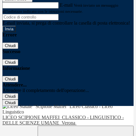
E-mail
Verrà inviato un messaggio
all'indirizzo indicato con le istruzioni necessarie.
E-mail inviata, si prega di controllare la casella di posta elettronica!
Errore
Chiudi
Successo
Chiudi
Informazione
Chiudi
Attendere...
Attendere il completamento dell'operazione...
Chiudi
Chiudi
LICEO SCIPIONE MAFFEI
CLASSICO - LINGUISTICO -
DELLE SCIENZE UMANE
Verona