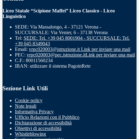
Liceo Statale “Scipione Maffei” Liceo Classico - Liceo
Linguistico
SEDE: Via Massalongo, 4 - 37121 Verona -
SUCCURSALE: Via Venier, 6 - 37138 Verona
Tel:
SEDE: Tel. +39 045 8001904 - SUCCURSALE: Tel.
+39 045 8349043
Email:
vrpc020003@istruzione.it
Link per inviare una mail
PEC:
vrpc020003@pec.istruzione.it
Link per inviare una mail
C.F.: 80011560234
IBAN: utilizzare il sistema PagoinRete
Sezione Link Utili
Cookie policy
Note legali
Informativa Privacy
Ufficio Relazioni con il Pubblico
Dichiarazione di accessibilità
Obiettivi di accessibilità
Whistleblowing