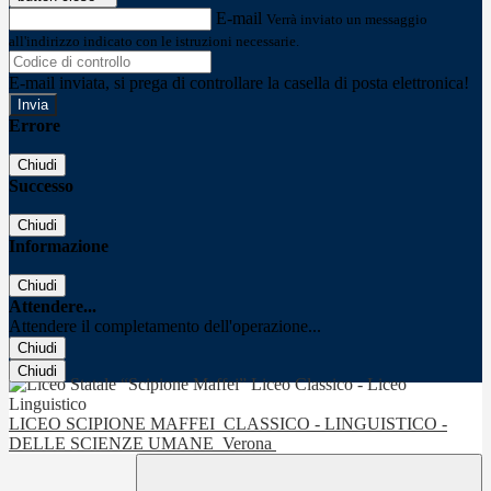
E-mail
Verrà inviato un messaggio
all'indirizzo indicato con le istruzioni necessarie.
E-mail inviata, si prega di controllare la casella di posta elettronica!
Errore
Chiudi
Successo
Chiudi
Informazione
Chiudi
Attendere...
Attendere il completamento dell'operazione...
Chiudi
Chiudi
LICEO SCIPIONE MAFFEI
CLASSICO - LINGUISTICO -
DELLE SCIENZE UMANE
Verona