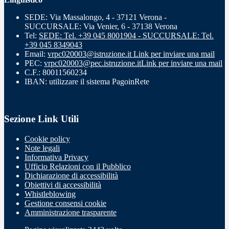
SEDE: Via Massalongo, 4 - 37121 Verona -
SUCCURSALE: Via Venier, 6 - 37138 Verona
Tel:
SEDE: Tel. +39 045 8001904 - SUCCURSALE: Tel.
+39 045 8349043
Email:
vrpc020003@istruzione.it
Link per inviare una mail
PEC:
vrpc020003@pec.istruzione.it
Link per inviare una mail
C.F.: 80011560234
IBAN: utilizzare il sistema PagoinRete
Sezione Link Utili
Cookie policy
Note legali
Informativa Privacy
Ufficio Relazioni con il Pubblico
Dichiarazione di accessibilità
Obiettivi di accessibilità
Whistleblowing
Gestione consensi cookie
Amministrazione trasparente