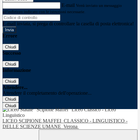
E-mail
Verrà inviato un messaggio
all'indirizzo indicato con le istruzioni necessarie.
E-mail inviata, si prega di controllare la casella di posta elettronica!
Errore
Chiudi
Successo
Chiudi
Informazione
Chiudi
Attendere...
Attendere il completamento dell'operazione...
Chiudi
Chiudi
LICEO SCIPIONE MAFFEI
CLASSICO - LINGUISTICO -
DELLE SCIENZE UMANE
Verona