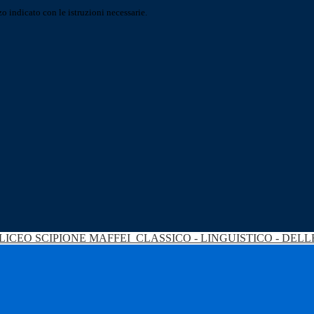
o indicato con le istruzioni necessarie.
LICEO SCIPIONE MAFFEI
CLASSICO - LINGUISTICO - DEL