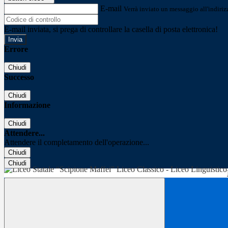
E-mail
Verrà inviato un messaggio all'indirizz
E-mail inviata, si prega di controllare la casella di posta elettronica!
Errore
Chiudi
Successo
Chiudi
Informazione
Chiudi
Attendere...
Attendere il completamento dell'operazione...
Chiudi
Chiudi