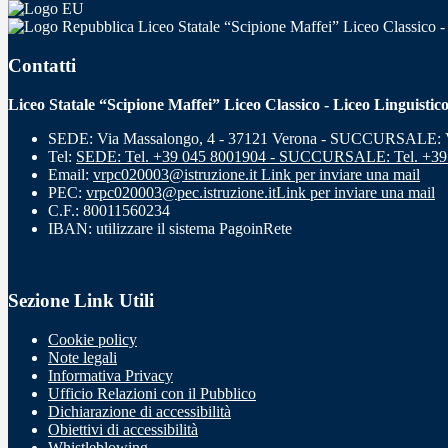
Liceo Statale “Scipione Maffei” Liceo Classico -
Contatti
Liceo Statale “Scipione Maffei” Liceo Classico - Liceo Linguistic
SEDE: Via Massalongo, 4 - 37121 Verona - SUCCURSALE: Vi
Tel:
SEDE: Tel. +39 045 8001904 - SUCCURSALE: Tel. +39
Email:
vrpc020003@istruzione.it
Link per inviare una mail
PEC:
vrpc020003@pec.istruzione.it
Link per inviare una mail
C.F.: 80011560234
IBAN: utilizzare il sistema PagoinRete
Sezione Link Utili
Cookie policy
Note legali
Informativa Privacy
Ufficio Relazioni con il Pubblico
Dichiarazione di accessibilità
Obiettivi di accessibilità
Whistleblowing