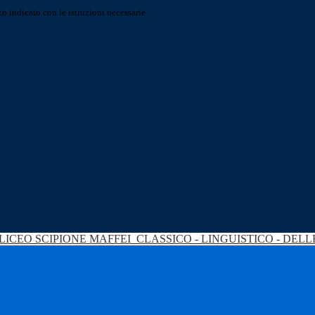
o indicato con le istruzioni necessarie.
LICEO SCIPIONE MAFFEI
CLASSICO - LINGUISTICO - DEL