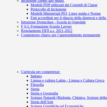
Inclusione Diritto allo studio
Modelli PDP utilizzati dai Consigli di Classe
Protocollo di Inclusione
Modelli Ministeriali PEI, Linee guida e Norme
Enti accreditati per il rilascio della diagnosi e de
Istruzione Domicilare - Scuola in Ospedale
F S-L Formazione Scuola Lavoro
Regolamento DDI a.s. 2021-2022
Competenze chiave per l’apprendimento permanente
Curricula per competenze
Italiano
Lingua e cultura Latina - Lingua e Cultura Greca
Filosofia
Storia
Storia e Geografia
Scienze Naturali (Biologia, Chimica, Scienze della
Storia dell'Arte
Scienze Giuridiche ed Economiche