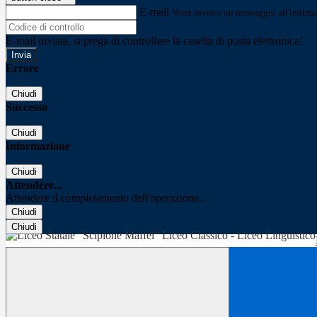
E-mail
Verrà inviato un messaggio all'indirizz
E-mail inviata, si prega di controllare la casella di posta elettronica!
Errore
Chiudi
Successo
Chiudi
Informazione
Chiudi
Attendere...
Attendere il completamento dell'operazione...
Chiudi
Chiudi