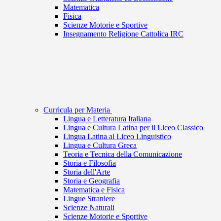
Matematica
Fisica
Scienze Motorie e Sportive
Insegnamento Religione Cattolica IRC
Curricula per Materia
Lingua e Letteratura Italiana
Lingua e Cultura Latina per il Liceo Classico
Lingua Latina al Liceo Linguistico
Lingua e Cultura Greca
Teoria e Tecnica della Comunicazione
Storia e Filosofia
Storia dell'Arte
Storia e Geografia
Matematica e Fisica
Lingue Straniere
Scienze Naturali
Scienze Motorie e Sportive