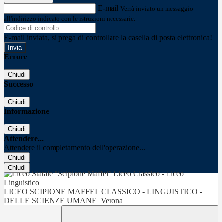
E-mail
Verrà inviato un messaggio
all'indirizzo indicato con le istruzioni necessarie.
E-mail inviata, si prega di controllare la casella di posta elettronica!
Errore
Chiudi
Successo
Chiudi
Informazione
Chiudi
Attendere...
Attendere il completamento dell'operazione...
Chiudi
Chiudi
LICEO SCIPIONE MAFFEI
CLASSICO - LINGUISTICO -
DELLE SCIENZE UMANE
Verona