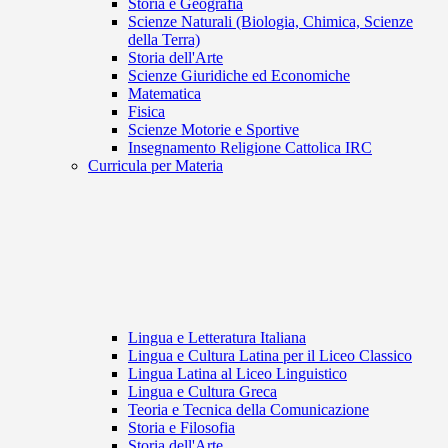
Storia e Geografia
Scienze Naturali (Biologia, Chimica, Scienze
della Terra)
Storia dell'Arte
Scienze Giuridiche ed Economiche
Matematica
Fisica
Scienze Motorie e Sportive
Insegnamento Religione Cattolica IRC
Curricula per Materia
Lingua e Letteratura Italiana
Lingua e Cultura Latina per il Liceo Classico
Lingua Latina al Liceo Linguistico
Lingua e Cultura Greca
Teoria e Tecnica della Comunicazione
Storia e Filosofia
Storia dell'Arte