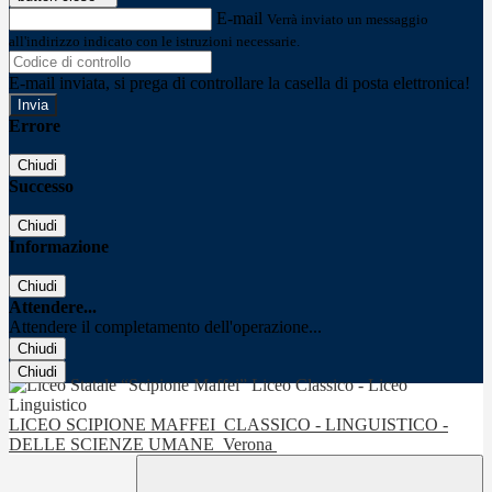
E-mail
Verrà inviato un messaggio
all'indirizzo indicato con le istruzioni necessarie.
E-mail inviata, si prega di controllare la casella di posta elettronica!
Errore
Chiudi
Successo
Chiudi
Informazione
Chiudi
Attendere...
Attendere il completamento dell'operazione...
Chiudi
Chiudi
LICEO SCIPIONE MAFFEI
CLASSICO - LINGUISTICO -
DELLE SCIENZE UMANE
Verona