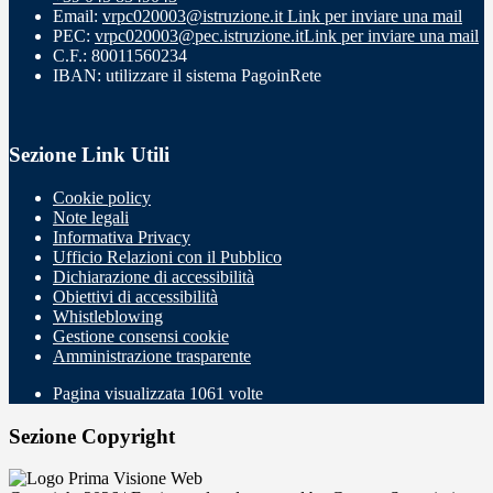
Email:
vrpc020003@istruzione.it
Link per inviare una mail
PEC:
vrpc020003@pec.istruzione.it
Link per inviare una mail
C.F.: 80011560234
IBAN: utilizzare il sistema PagoinRete
Sezione Link Utili
Cookie policy
Note legali
Informativa Privacy
Ufficio Relazioni con il Pubblico
Dichiarazione di accessibilità
Obiettivi di accessibilità
Whistleblowing
Gestione consensi cookie
Amministrazione trasparente
Pagina visualizzata
1061
volte
Sezione Copyright