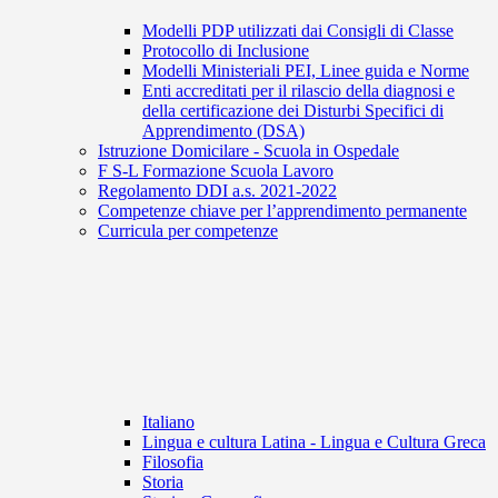
Modelli PDP utilizzati dai Consigli di Classe
Protocollo di Inclusione
Modelli Ministeriali PEI, Linee guida e Norme
Enti accreditati per il rilascio della diagnosi e
della certificazione dei Disturbi Specifici di
Apprendimento (DSA)
Istruzione Domicilare - Scuola in Ospedale
F S-L Formazione Scuola Lavoro
Regolamento DDI a.s. 2021-2022
Competenze chiave per l’apprendimento permanente
Curricula per competenze
Italiano
Lingua e cultura Latina - Lingua e Cultura Greca
Filosofia
Storia